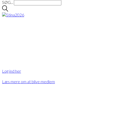
SØG...
Hov….
Er du logget ind?
Eller ønsker du at blive medlem?
Log ind her
Læs mere om at blive medlem
Eller bliv medlem
og få adgang til