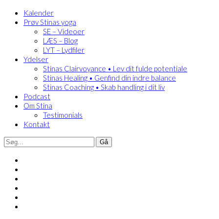
Kalender
Prøv Stinas yoga
SE – Videoer
LÆS – Blog
LYT – Lydfiler
Ydelser
Stinas Clairvoyance • Lev dit fulde potentiale
Stinas Healing • Genfind din indre balance
Stinas Coaching • Skab handling i dit liv
Podcast
Om Stina
Testimonials
Kontakt