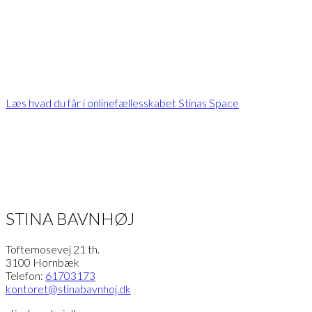
eksklusivt indhold
Læs hvad du får i onlinefællesskabet Stinas Space
STINA BAVNHØJ
Toftemosevej 21 th.
3100 Hornbæk
Telefon:
61703173
kontoret
@stinabavnhoj.dk