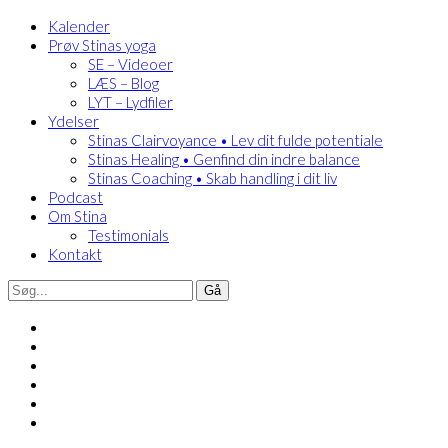
Kalender
Prøv Stinas yoga
SE – Videoer
LÆS – Blog
LYT – Lydfiler
Ydelser
Stinas Clairvoyance • Lev dit fulde potentiale
Stinas Healing • Genfind din indre balance
Stinas Coaching • Skab handling i dit liv
Podcast
Om Stina
Testimonials
Kontakt