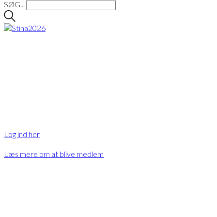
SØG...
Hov….
Er du logget ind?
Eller ønsker du at blive medlem?
Log ind her
Læs mere om at blive medlem
Eller bliv medlem
og få adgang til