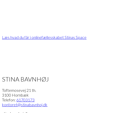
eksklusivt indhold
Læs hvad du får i onlinefællesskabet Stinas Space
STINA BAVNHØJ
Toftemosevej 21 th.
3100 Hornbæk
Telefon:
61703173
kontoret
@stinabavnhoj.dk