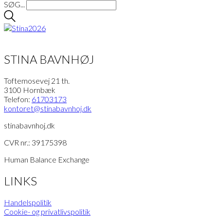
SØG...
STINA BAVNHØJ
Toftemosevej 21 th.
3100 Hornbæk
Telefon:
61703173
kontoret
@stinabavnhoj.dk
stinabavnhoj.dk
CVR nr.: 39175398
Human Balance Exchange
LINKS
Handelspolitik
Cookie- og privatlivspolitik