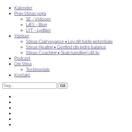
Kalender
Prøv Stinas yoga
SE – Videoer
LÆS – Blog
LYT – Lydfiler
Ydelser
Stinas Clairvoyance • Lev dit fulde potentiale
Stinas Healing • Genfind din indre balance
Stinas Coaching • Skab handling i dit liv
Podcast
Om Stina
Testimonials
Kontakt