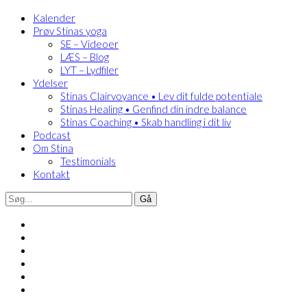
Kalender
Prøv Stinas yoga
SE – Videoer
LÆS – Blog
LYT – Lydfiler
Ydelser
Stinas Clairvoyance • Lev dit fulde potentiale
Stinas Healing • Genfind din indre balance
Stinas Coaching • Skab handling i dit liv
Podcast
Om Stina
Testimonials
Kontakt