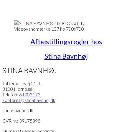
Afbestillingsregler hos
Stina Bavnhøj
STINA BAVNHØJ
Toftemosevej 21 th.
3100 Hornbæk
Telefon:
61703173
kontoret
@stinabavnhoj.dk
stinabavnhoj.dk
CVR nr.: 39175398
Human Balance Exchange