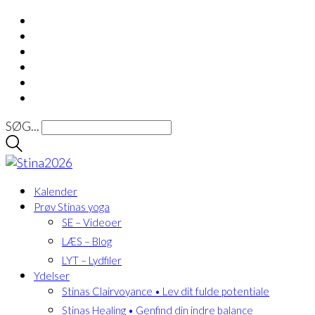
SØG...
Kalender
Prøv Stinas yoga
SE – Videoer
LÆS – Blog
LYT – Lydfiler
Ydelser
Stinas Clairvoyance • Lev dit fulde potentiale
Stinas Healing • Genfind din indre balance