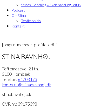
Stinas Coaching • Skab handling i dit liv
Podcast
Om Stina
Testimonials
Kontakt
[pmpro_member_profile_edit]
STINA BAVNHØJ
Toftemosevej 21 th.
3100 Hornbæk
Telefon:
61703173
kontoret
@stinabavnhoj.dk
stinabavnhoj.dk
CVR nr.: 39175398