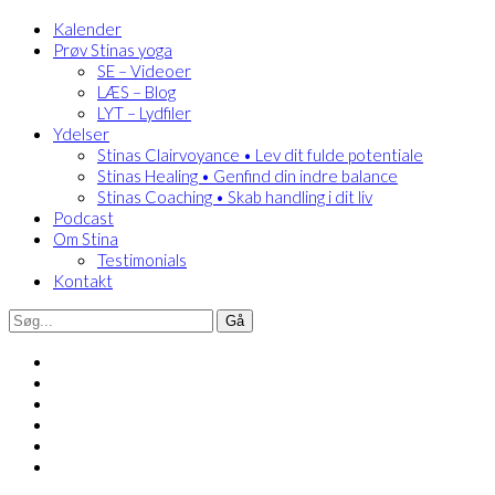
Kalender
Prøv Stinas yoga
SE – Videoer
LÆS – Blog
LYT – Lydfiler
Ydelser
Stinas Clairvoyance • Lev dit fulde potentiale
Stinas Healing • Genfind din indre balance
Stinas Coaching • Skab handling i dit liv
Podcast
Om Stina
Testimonials
Kontakt