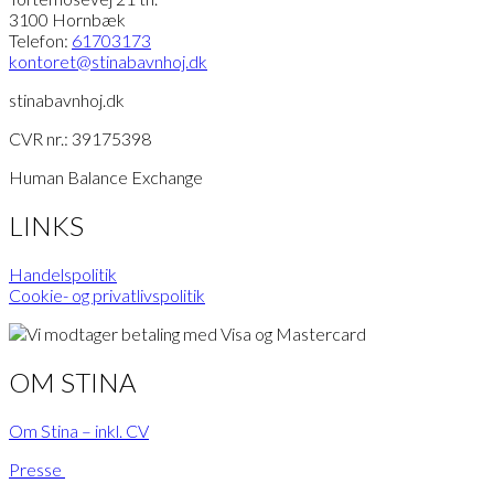
3100 Hornbæk
Telefon:
61703173
kontoret
@stinabavnhoj.dk
stinabavnhoj.dk
CVR nr.: 39175398
Human Balance Exchange
LINKS
Handelspolitik
Cookie- og privatlivspolitik
OM STINA
Om Stina – inkl. CV
Presse