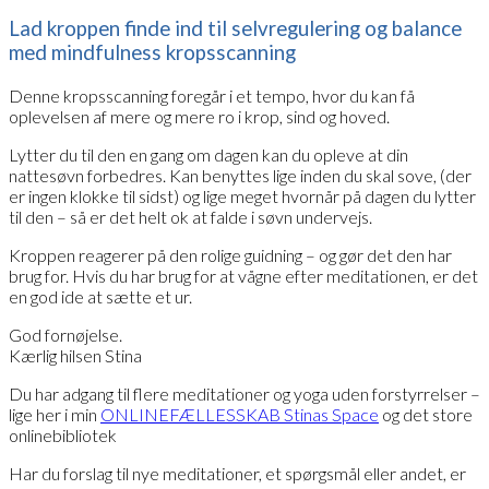
Lad kroppen finde ind til selvregulering og balance
med mindfulness kropsscanning
Denne kropsscanning foregår i et tempo, hvor du kan få
oplevelsen af mere og mere ro i krop, sind og hoved.
Lytter du til den en gang om dagen kan du opleve at din
nattesøvn forbedres. Kan benyttes lige inden du skal sove, (der
er ingen klokke til sidst) og lige meget hvornår på dagen du lytter
til den – så er det helt ok at falde i søvn undervejs.
Kroppen reagerer på den rolige guidning – og gør det den har
brug for. Hvis du har brug for at vågne efter meditationen, er det
en god ide at sætte et ur.
God fornøjelse.
Kærlig hilsen Stina
Du har adgang til flere meditationer og yoga uden forstyrrelser –
lige her i min
ONLINEFÆLLESSKAB Stinas Space
og det store
onlinebibliotek
Har du forslag til nye meditationer, et spørgsmål eller andet, er