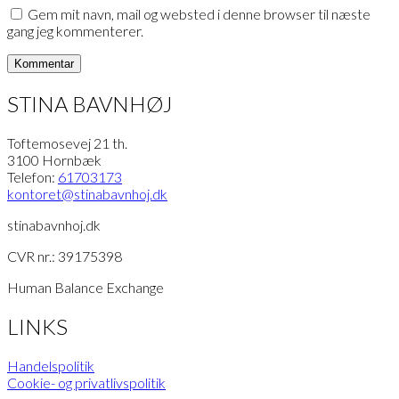
Gem mit navn, mail og websted i denne browser til næste
gang jeg kommenterer.
STINA BAVNHØJ
Toftemosevej 21 th.
3100 Hornbæk
Telefon:
61703173
kontoret
@stinabavnhoj.dk
stinabavnhoj.dk
CVR nr.: 39175398
Human Balance Exchange
LINKS
Handelspolitik
Cookie- og privatlivspolitik