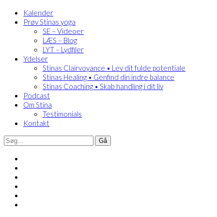
Kalender
Prøv Stinas yoga
SE – Videoer
LÆS – Blog
LYT – Lydfiler
Ydelser
Stinas Clairvoyance • Lev dit fulde potentiale
Stinas Healing • Genfind din indre balance
Stinas Coaching • Skab handling i dit liv
Podcast
Om Stina
Testimonials
Kontakt