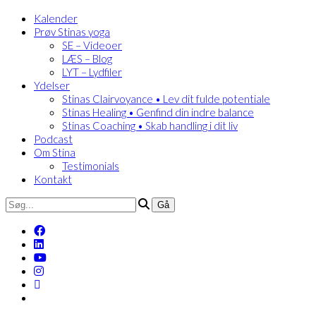
Kalender
Prøv Stinas yoga
SE – Videoer
LÆS – Blog
LYT – Lydfiler
Ydelser
Stinas Clairvoyance • Lev dit fulde potentiale
Stinas Healing • Genfind din indre balance
Stinas Coaching • Skab handling i dit liv
Podcast
Om Stina
Testimonials
Kontakt