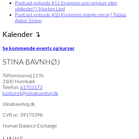
Podcast episode #11 Kroppen som vejviser eller
vildleder? | Morten Lind
Podcast episode #10 Kroppens mange sprog | Tobias
Anker Stripp
Kalender ↴
Se kommende events og kurser
STINA BAVNHØJ
Toftemosevej 21 th.
3100 Hornbæk
Telefon:
61703173
kontoret
@stinabavnhoj.dk
stinabavnhoj.dk
CVR nr.: 39175398
Human Balance Exchange