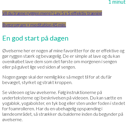
1 minut
Vil du træne ryggen mere? Lav 5 x 5 effektiv træning
Rygprogram + meditation 45 min.
En god start på dagen
Øvelserne her er nogen af mine favoritter for de er effektive og
gør ryggen stærk og bevægelig. De er simple at lave og du kan
ovenikøbet lave dem som det første om morgenen i sengen
eller på gulvet lige ved siden af sengen.
Nogen gange skal der nemlig ikke så meget til for at du får
bevæget, styrket og strakt kroppen.
Se videoen og lav øvelserne. Følg instruktionerne på
underteksterne og i beskrivelsen på videoen. Du kan sætte en
yogablok, yogabolster, en tyk bog eller sten under foden i stedet
for foamrolleren. Har du en ubehagelig opspænding i
lændeområdet, så strækker du balderne inden du begynder på
øvelserne.