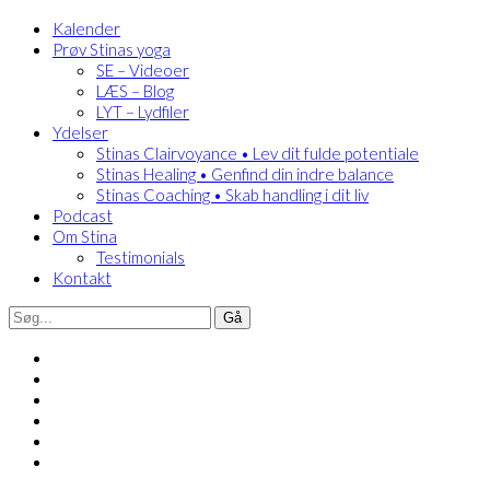
Kalender
Prøv Stinas yoga
SE – Videoer
LÆS – Blog
LYT – Lydfiler
Ydelser
Stinas Clairvoyance • Lev dit fulde potentiale
Stinas Healing • Genfind din indre balance
Stinas Coaching • Skab handling i dit liv
Podcast
Om Stina
Testimonials
Kontakt