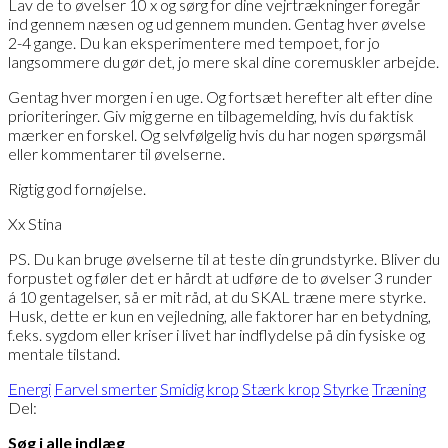
Lav de to øvelser 10 x og sørg for dine vejrtrækninger foregår
ind gennem næsen og ud gennem munden. Gentag hver øvelse
2-4 gange. Du kan eksperimentere med tempoet, for jo
langsommere du gør det, jo mere skal dine coremuskler arbejde.
Gentag hver morgen i en uge. Og fortsæt herefter alt efter dine
prioriteringer. Giv mig gerne en tilbagemelding, hvis du faktisk
mærker en forskel. Og selvfølgelig hvis du har nogen spørgsmål
eller kommentarer til øvelserne.
Rigtig god fornøjelse.
Xx Stina
PS. Du kan bruge øvelserne til at teste din grundstyrke. Bliver du
forpustet og føler det er hårdt at udføre de to øvelser 3 runder
á 10 gentagelser, så er mit råd, at du SKAL træne mere styrke.
Husk, dette er kun en vejledning, alle faktorer har en betydning,
f.eks. sygdom eller kriser i livet har indflydelse på din fysiske og
mentale tilstand.
Energi
Farvel smerter
Smidig krop
Stærk krop
Styrke
Træning
Del:
Søg i alle indlæg