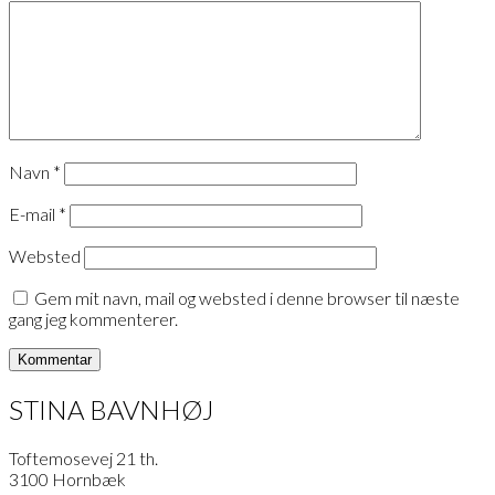
Navn
*
E-mail
*
Websted
Gem mit navn, mail og websted i denne browser til næste
gang jeg kommenterer.
STINA BAVNHØJ
Toftemosevej 21 th.
3100 Hornbæk