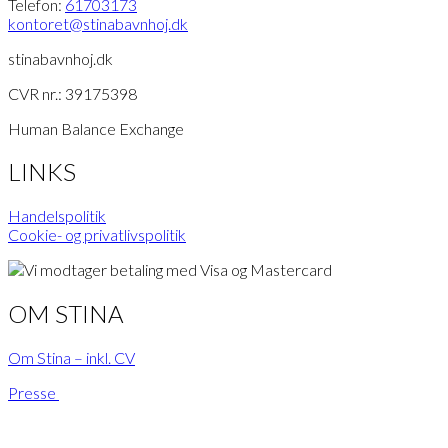
Telefon:
61703173
kontoret
@stinabavnhoj.dk
stinabavnhoj.dk
CVR nr.: 39175398
Human Balance Exchange
LINKS
Handelspolitik
Cookie- og privatlivspolitik
OM STINA
Om Stina – inkl. CV
Presse