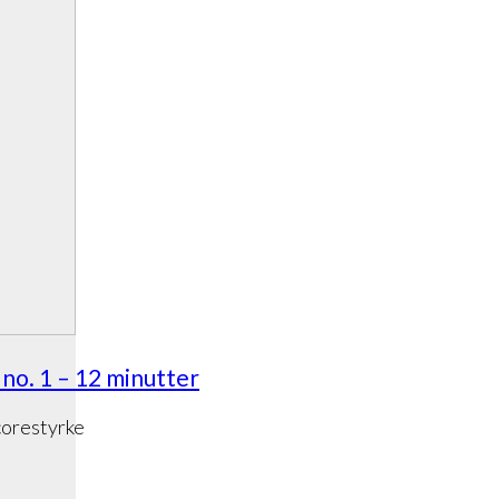
 no. 1 – 12 minutter
 corestyrke