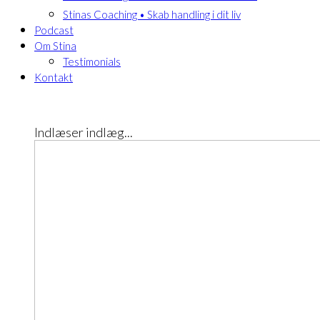
Stinas Coaching • Skab handling i dit liv
Podcast
Om Stina
Testimonials
Kontakt
Indlæser indlæg...