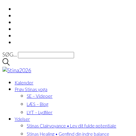
SØG...
Kalender
Prøv Stinas yoga
SE – Videoer
LÆS – Blog
LYT – Lydfiler
Ydelser
Stinas Clairvoyance • Lev dit fulde potentiale
Stinas Healing • Genfind din indre balance