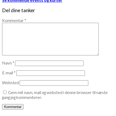
Se kommende events og kurser
Del dine tanker
Kommentar
*
Navn
*
E-mail
*
Websted
Gem mit navn, mail og websted i denne browser til næste
gang jeg kommenterer.