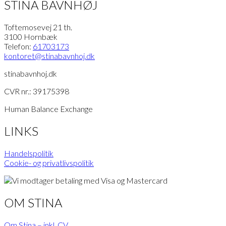
STINA BAVNHØJ
Toftemosevej 21 th.
3100 Hornbæk
Telefon:
61703173
kontoret
@stinabavnhoj.dk
stinabavnhoj.dk
CVR nr.: 39175398
Human Balance Exchange
LINKS
Handelspolitik
Cookie- og privatlivspolitik
OM STINA
Om Stina – inkl. CV