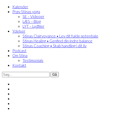
Kalender
Prøv Stinas yoga
SE – Videoer
LÆS – Blog
LYT – Lydfiler
Ydelser
Stinas Clairvoyance • Lev dit fulde potentiale
Stinas Healing • Genfind din indre balance
Stinas Coaching • Skab handling i dit liv
Podcast
Om Stina
Testimonials
Kontakt