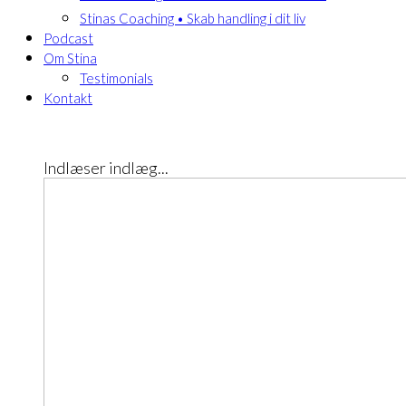
Stinas Coaching • Skab handling i dit liv
Podcast
Om Stina
Testimonials
Kontakt
Indlæser indlæg...