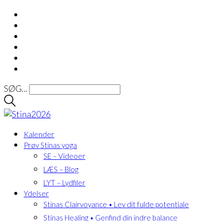
SØG...
Kalender
Prøv Stinas yoga
SE – Videoer
LÆS – Blog
LYT – Lydfiler
Ydelser
Stinas Clairvoyance • Lev dit fulde potentiale
Stinas Healing • Genfind din indre balance