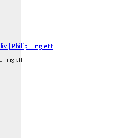
v | Philip Tingleff
p Tingleff